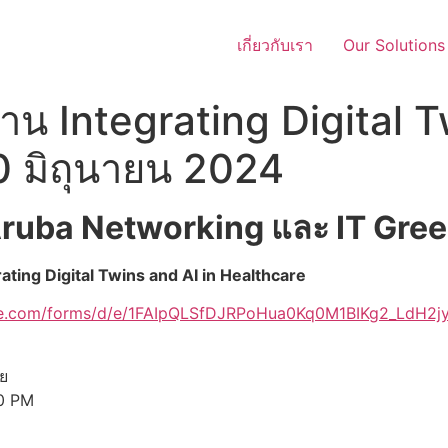
เกี่ยวกับเรา
Our Solutions
าน Integrating Digital T
20 มิถุนายน 2024
Aruba Networking และ IT Gre
rating Digital Twins and AI in Healthcare
gle.com/forms/d/e/1FAIpQLSfDJRPoHua0Kq0M1BIKg2_LdH2
ัย
30 PM